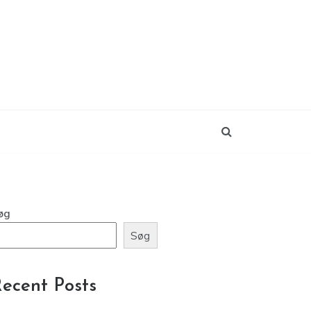
øg
Søg
ecent Posts