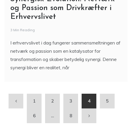
og Passion som Drivkræfter i
Erhvervslivet
3 Min Reading
I erhvervslivet i dag fungerer sammensmeltningen af
netværk og passion som en katalysator for
transformation og skaber betydelig synergi. Denne
synergi bliver en realitet, når
1
2
3
4
5
6
…
8