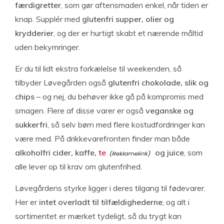
færdigretter
, som gør aftensmaden enkel, når tiden er
knap. Supplér med
glutenfri supper, olier og
krydderier
, og der er hurtigt skabt et nærende måltid
uden bekymringer.
Er du til lidt ekstra forkælelse til weekenden, så
tilbyder Løvegården også
glutenfri chokolade, slik og
chips
– og nej, du behøver ikke gå på kompromis med
smagen. Flere af disse varer er også
veganske og
sukkerfri
, så selv børn med flere kostudfordringer kan
være med. På drikkevarefronten finder man både
alkoholfri cider, kaffe,
te
og juice
, som
alle lever op til krav om glutenfrihed.
Løvegårdens styrke ligger i deres tilgang til fødevarer.
Her er
intet overladt til tilfældighederne
, og alt i
sortimentet er mærket tydeligt, så du trygt kan