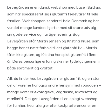
Løvegården
er en dansk webshop med base i Suldrup,
som har specialiseret sig i
glutenfri fødevarer
til hele
familien. Webshoppen sender til hele Danmark og har
vundet mange kunders hjerter med sit
store udvalg
,
sin
gode service
og
hurtige levering
. Bag
Løvegården står Martin Jensen og Kristina Kruse, som
begge har et nært forhold til det glutenfri liv – Martin
tåler ikke gluten, og Kristina har spist glutenfrit i flere
år. Deres personlige erfaring skinner tydeligt igennem i
både sortiment og kvalitet.
Alt, du finder hos Løvegården, er
glutenfrit
, og en stor
del af varerne har også andre hensyn med i bagagen –
mange varer er
økologiske, veganske, laktosefri
og
mælkefri
. Det gør Løvegården til en oplagt webshop
for familier, hvor allergier eller kostpræferencer er en