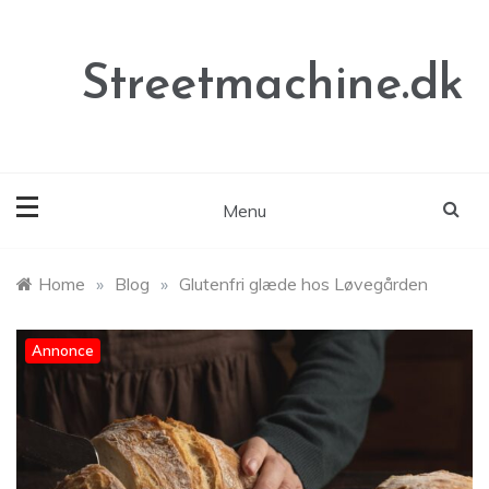
Skip
to
content
Streetmachine.dk
Menu
Home
»
Blog
»
Glutenfri glæde hos Løvegården
Annonce